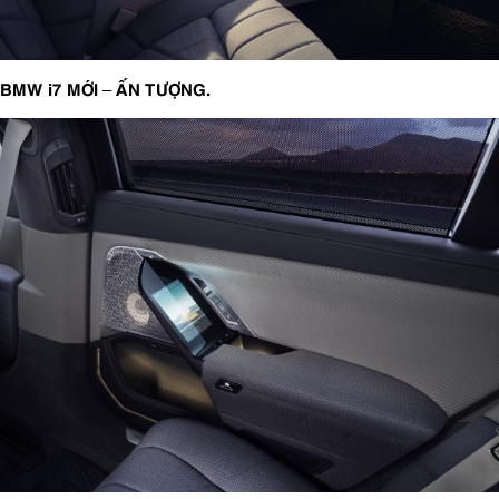
BMW i7 MỚI – ẤN TƯỢNG.