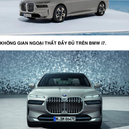
KHÔNG GIAN NGOẠI THẤT ĐẦY ĐỦ TRÊN BMW i7.