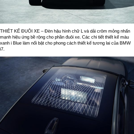
THIÊT KẾ ĐUÔI XE – Đèn hậu hình chữ L và dải crôm mỏng nhấn
mạnh hiệu ứng bề rộng cho phần đuôi xe. Các chi tiết thiết kế màu
xanh i Blue làm nổi bật cho phong cách thiết kế tương lai của BMW
i7.