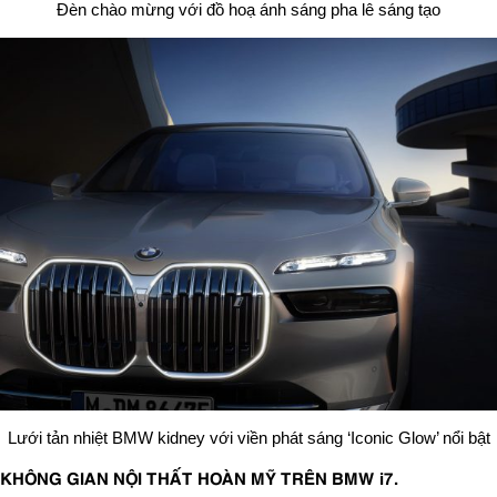
Đèn chào mừng với đồ hoạ ánh sáng pha lê sáng tạo
Lưới tản nhiệt BMW kidney với viền phát sáng ‘Iconic Glow’ nổi bật
KHÔNG GIAN NỘI THẤT HOÀN MỸ TRÊN BMW i7.