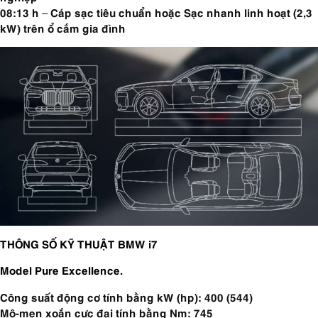
08:13 h – Cáp sạc tiêu chuẩn hoặc Sạc nhanh linh hoạt (2,3
kW) trên ổ cắm gia đình
THÔNG SỐ KỸ THUẬT BMW i7
Model Pure Excellence.
Công suất động cơ tính bằng kW (hp): 400 (544)
Mô-men xoắn cực đại tính bằng Nm: 745