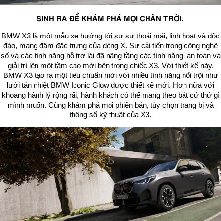
SINH RA ĐỂ KHÁM PHÁ MỌI CHÂN TRỜI.
BMW X3 là một mẫu xe hướng tới sự sự thoải mái, linh hoạt và độc
đáo, mang đậm đặc trưng của dòng X. Sự cải tiến trong công nghệ
số và các tính năng hỗ trợ lái đã nâng tầng các tính năng, an toàn và
giải trí lên một tầm cao mới bên trong chiếc X3. Với thiết kế này,
BMW X3 tạo ra một tiêu chuẩn mới với nhiều tính năng nổi trội như
lưới tản nhiệt BMW Iconic Glow được thiết kế mới. Hơn nữa với
khoang hành lý rộng rãi, hành khách có thể mang theo bất cứ thứ gì
mình muốn. Cùng khám phá mọi phiên bản, tùy chọn trang bị và
thông số kỹ thuật của X3.