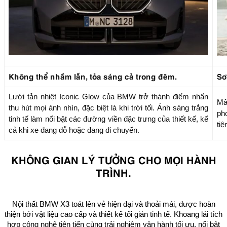
Không thể nhầm lẫn, tỏa sáng cả trong đêm.
Sơ
Lưới tản nhiệt Iconic Glow của BMW trở thành điểm nhấn
Mâ
thu hút mọi ánh nhìn, đặc biệt là khi trời tối. Ánh sáng trắng
ph
tinh tế làm nổi bật các đường viền đặc trưng của thiết kế, kể
tiệ
cả khi xe đang đỗ hoặc đang di chuyển.
KHÔNG GIAN LÝ TƯỞNG CHO MỌI HÀNH
TRÌNH.
Nội thất BMW X3 toát lên vẻ hiện đại và thoải mái, được hoàn
thiện bởi vật liệu cao cấp và thiết kế tối giản tinh tế. Khoang lái tích
hợp công nghệ tiên tiến cùng trải nghiệm vận hành tối ưu, nổi bật