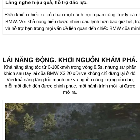
Lắng nghe hiệu quả, hỗ trợ đắc lực.
Điều khiển chiếc xe của bạn một cách trực quan cùng Trợ lý cá n
BMW. Với khả năng hiểu được nhiều câu lệnh hơn bao giờ hết, tr
và hỗ trợ bạn trong mọi vấn đề liên quan đến chiếc BMW của mìn
LÁI NĂNG ĐỘNG. KHƠI NGUỒN KHÁM PHÁ.
Khả năng tăng tốc từ 0-100km/h trong vòng 8.5s, nhưng sự phấn
khích sau tay lái của BMW X3 20 xDrive không chỉ dừng lại ở đó.
Với khả năng tăng tốc mạnh mẽ và nguồn năng lượng dồi dào,
mỗi một đích đến được chinh phục, một hành trình mới lại được
mở ra.