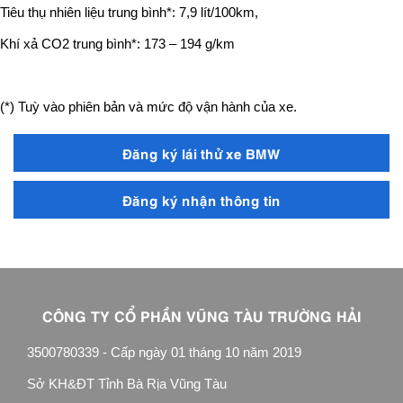
Tiêu thụ nhiên liệu trung bình*: 7,9 lít/100km,
Khí xả CO2 trung bình*: 173 – 194 g/km
(*) Tuỳ vào phiên bản và mức độ vận hành của xe.
Đăng ký lái thử xe BMW
Đăng ký nhận thông tin
CÔNG TY CỔ PHẦN VŨNG TÀU TRƯỜNG HẢI
3500780339 - Cấp ngày 01 tháng 10 năm 2019
Sở KH&ĐT Tỉnh Bà Rịa Vũng Tàu