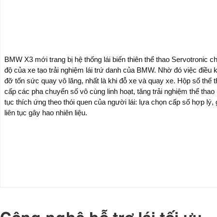
BMW X3 mới trang bị hệ thống lái biến thiên thể thao Servotronic ch
độ của xe tạo trải nghiệm lái trứ danh của BMW. Nhờ đó việc điều k
đỡ tốn sức quay vô lăng, nhất là khi đỗ xe và quay xe. Hộp số thể 
cấp các pha chuyển số vô cùng linh hoạt, tăng trải nghiệm thể thao
tục thích ứng theo thói quen của người lái: lựa chọn cấp số hợp lý, 
liên tục gây hao nhiên liệu.
Công nghệ hỗ trợ lái tối ưu.