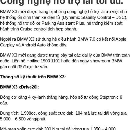
BMW X3 mới được trang bị những công nghệ hỗ trợ lái ưu việt như
hệ thống ổn định thân xe điện tử (Dynamic Stability Control – DSC),
hệ thống hỗ trợ đỗ xe Parking Assistant Plus, hệ thống kiểm soát
hành trình Cruise control tích hợp phanh.
Ngoài ra BMW X3 sử dụng hệ điều hành BMW 7.0 có kết nối Apple
Carplay và Android Auto không dây.
BMW X3 mới đang được trưng bày tại các đại lý của BMW trên toàn
quốc. Liên hệ Hotline 1900 1101 hoặc đến ngay showroom BMW
gần nhất để được tư vấn.
Thông số kỹ thuật trên BMW X3:
BMW X3 xDrive20i:
Động cơ xăng 4 xy-lanh thẳng hàng, hộp số tự động Steptronic 8
cấp.
Dung tích: 1.998cc, công suất cực đại: 184 mã lực tại dải vòng tua
5.000 – 6.500 vòng/phút,
Mô-men xoắn cực đại: 300 Nm tại dải vòng tua 1.350 – 4.000