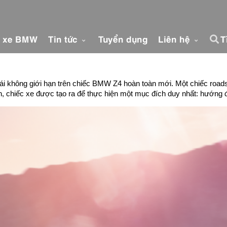
á xe BMW
Tin tức
Tuyển dụng
Liên hệ
T
lái không giới hạn trên chiếc BMW Z4 hoàn toàn mới. Một chiếc road
iến, chiếc xe được tạo ra để thực hiện một mục đích duy nhất: hướng