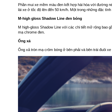
Phần mui xe mềm màu đen kết hợp hài hòa với đường nét 
lái xe ở tốc độ lên đến 50 km/h. Một trong những đặc tín
M-high gloss Shadow Line đen bóng
M high-gloss Shadow Line với các chi tiết mở rộng bao g
mạ chrome đen.
Ống xả
Ống xả tròn mạ crôm bóng ở bên phải và bên trái đuôi xe