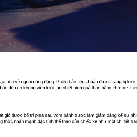
tạo nên vẻ ngoài năng động. Phiên bản tiêu chuẩn được trang bị lưới 
 bản đều có khung viền lưới tản nhiệt hình quả thận bằng chrome. Lư
hoát gió được bố trí phía sau vòm bánh trước làm giảm đáng kể sự n
thời, nhấn mạnh đặc tính thể thao của chiếc xe như một chi tiết tran