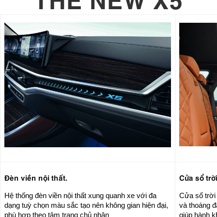
Đèn viền nội thất.
Cửa sổ tr
Hệ thống đèn viền nội thất xung quanh xe với đa
Cửa sổ trời
dạng tuỳ chọn màu sắc tạo nên không gian hiện đại,
và thoáng đ
phù hợp theo tâm trạng chủ nhân
giúp hành k