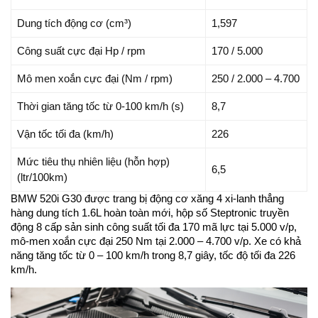
Dung tích động cơ (cm³)
1,597
Công suất cực đại Hp / rpm
170 / 5.000
Mô men xoắn cực đại (Nm / rpm)
250 / 2.000 – 4.700
Thời gian tăng tốc từ 0-100 km/h (s)
8,7
Vận tốc tối đa (km/h)
226
Mức tiêu thụ nhiên liệu (hỗn hợp)
6,5
(ltr/100km)
BMW 520i G30 được trang bị động cơ xăng 4 xi-lanh thẳng
hàng dung tích 1.6L hoàn toàn mới, hộp số Steptronic truyền
động 8 cấp sản sinh công suất tối đa 170 mã lực tại 5.000 v/p,
mô-men xoắn cực đại 250 Nm tại 2.000 – 4.700 v/p. Xe có khả
năng tăng tốc từ 0 – 100 km/h trong 8,7 giây, tốc độ tối đa 226
km/h.