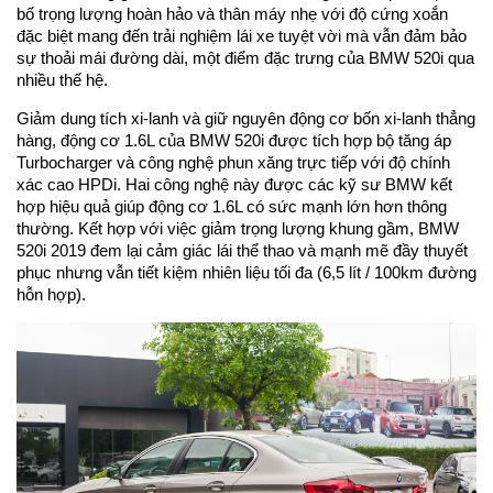
bố trọng lượng hoàn hảo và thân máy nhẹ với độ cứng xoắn
đặc biệt mang đến trải nghiệm lái xe tuyệt vời mà vẫn đảm bảo
sự thoải mái đường dài, một điểm đặc trưng của BMW 520i qua
nhiều thế hệ.
Giảm dung tích xi-lanh và giữ nguyên động cơ bốn xi-lanh thẳng
hàng, động cơ 1.6L của BMW 520i được tích hợp bộ tăng áp
Turbocharger và công nghệ phun xăng trực tiếp với độ chính
xác cao HPDi. Hai công nghệ này được các kỹ sư BMW kết
hợp hiệu quả giúp động cơ 1.6L có sức mạnh lớn hơn thông
thường. Kết hợp với việc giảm trọng lượng khung gầm, BMW
520i 2019 đem lại cảm giác lái thể thao và mạnh mẽ đầy thuyết
phục nhưng vẫn tiết kiệm nhiên liệu tối đa (6,5 lít / 100km đường
hỗn hợp).