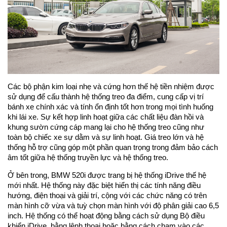
Các bộ phận kim loại nhẹ và cứng hơn thế hệ tiền nhiệm được
sử dụng để cấu thành hệ thống treo đa điểm, cung cấp vị trí
bánh xe chính xác và tính ổn định tốt hơn trong mọi tình huống
khi lái xe. Sự kết hợp linh hoạt giữa các chất liệu đàn hồi và
khung sườn cứng cáp mang lại cho hệ thống treo cũng như
toàn bộ chiếc xe sự dằm và sự linh hoạt. Giá treo lớn và hệ
thống hỗ trợ cũng góp một phần quan trọng trong đảm bảo cách
âm tốt giữa hệ thống truyền lực và hệ thống treo.
Ở bên trong, BMW 520i được trang bị hệ thống iDrive thế hệ
mới nhất. Hệ thống này đặc biệt hiển thị các tính năng điều
hướng, điện thoại và giải trí, cộng với các chức năng có trên
màn hình cỡ vừa và tuỳ chọn màn hình với độ phân giải cao 6,5
inch. Hệ thống có thể hoạt động bằng cách sử dụng Bộ điều
khiển iDrive, bằng lệnh thoại hoặc bằng cách chạm vào các