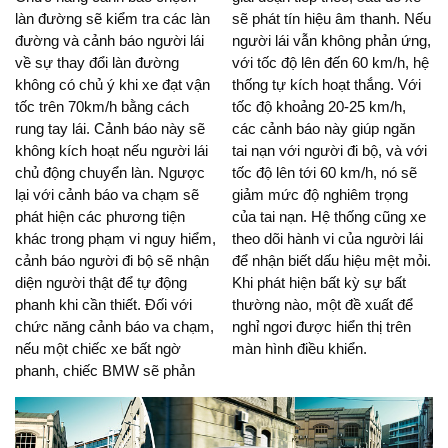
làn đường sẽ kiểm tra các làn
sẽ phát tín hiệu âm thanh. Nếu
đường và cảnh báo người lái
người lái vẫn không phản ứng,
về sự thay đổi làn đường
với tốc độ lên đến 60 km/h, hệ
không có chủ ý khi xe đạt vận
thống tự kích hoạt thắng. Với
tốc trên 70km/h bằng cách
tốc độ khoảng 20-25 km/h,
rung tay lái. Cảnh báo này sẽ
các cảnh báo này giúp ngăn
không kích hoạt nếu người lái
tai nạn với người đi bộ, và với
chủ động chuyển làn. Ngược
tốc độ lên tới 60 km/h, nó sẽ
lại với cảnh báo va chạm sẽ
giảm mức độ nghiêm trọng
phát hiện các phương tiện
của tai nạn. Hệ thống cũng xe
khác trong phạm vi nguy hiểm,
theo dõi hành vi của người lái
cảnh báo người đi bộ sẽ nhận
để nhận biết dấu hiệu mệt mỏi.
diện người thật để tự động
Khi phát hiện bất kỳ sự bất
phanh khi cần thiết. Đối với
thường nào, một đề xuất để
chức năng cảnh báo va chạm,
nghỉ ngơi được hiển thị trên
nếu một chiếc xe bất ngờ
màn hình điều khiển.
phanh, chiếc BMW sẽ phản