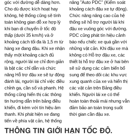
góc với đường dễ dàng hơn.
năng "Auto PDC" (Kiểm soát
Cho dù được kích hoạt hay
khoảng cách đậu xe tự động).
không, hệ thống cũng sẽ tính
Chức năng nâng cao của hệ
toán không gian đỗ xe hợp lý
thống sẽ hỗ trợ người lái khi
khi bạn di chuyển ở tốc độ
đậu xe vuông góc với đường.
thấp (dưới 35 km/h) và ở
PDC cũng phát tín hiệu cảnh
khoảng cách tối đa là 1,5 m từ
báo nếu chiếc xe quá gần với
hàng xe đang đậu. Khi xe nhận
những vật cản. Khi đậu xe mà
thấy một khoảng cách đủ
không có Hỗ trợ đậu xe, các
rộng, người lái xe chỉ đơn giản
thiết bị hỗ trợ đậu xe ở hai bên
là bật các chỉ dẫn và chức
sẽ sử dụng các cảm biến bổ
năng Hỗ trợ đậu xe sẽ tự động
sung để theo dõi các khu vực
đánh lái, người lái chỉ việc điều
xung quanh của xe và hiển thị
chỉnh ga, cần số và phanh. Hệ
các vật cản trên Bảng điều
thống cũng hiển thị các thông
khiển. Người lái xe có thể
tin hướng dẫn trên bảng điều
hoàn toàn thoải mái nhưng vẫn
khiển, đi kèm với tín hiệu âm
đảm bảo an toàn trong suốt
thanh. Khi phát hiện xe đang
thời gian cần đậu xe.
tiến về phía vật cản, hệ thống
THÔNG TIN GIỚI HẠN TỐC ĐỘ.