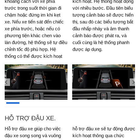
khoảng cách với xe phía
kích hoạt. Hệ thống hoạt động
trước trong suốt thời gian đi
với nhiều bước. Đầu tiên biểu
chậm hoặc đứng im khi kẹt
tượng cảnh báo sẽ được hiển
xe. Nếu xe tiến sát đến chiếc
thị, sau đó các biểu tượng bắt
xe phía trước, hoặc nếu có
đầu nhấp nháy và âm thanh
phương tiện khác chen vào
cảnh báo được phát ra, và
làn đường, hệ thống sẽ tự điều
cuối cùng là hệ thống phanh
chỉnh tốc độ phù hợp. Hệ
được áp dụng.
thống có thể được kích hoạt
HỖ TRỢ ĐẬU XE.
Hỗ trợ đậu xe giúp cho việc
hỗ trợ đậu xe sẽ tự động được
đậu xe song song và vuông
kích hoạt thông qua chức