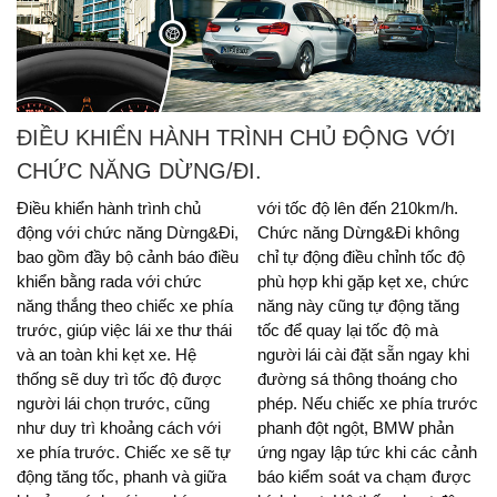
ĐIỀU KHIỂN HÀNH TRÌNH CHỦ ĐỘNG VỚI
CHỨC NĂNG DỪNG/ĐI.
Điều khiển hành trình chủ
với tốc độ lên đến 210km/h.
động với chức năng Dừng&Đi,
Chức năng Dừng&Đi không
bao gồm đầy bộ cảnh báo điều
chỉ tự động điều chỉnh tốc độ
khiển bằng rada với chức
phù hợp khi gặp kẹt xe, chức
năng thắng theo chiếc xe phía
năng này cũng tự động tăng
trước, giúp việc lái xe thư thái
tốc để quay lại tốc độ mà
và an toàn khi kẹt xe. Hệ
người lái cài đặt sẵn ngay khi
thống sẽ duy trì tốc độ được
đường sá thông thoáng cho
người lái chọn trước, cũng
phép. Nếu chiếc xe phía trước
như duy trì khoảng cách với
phanh đột ngột, BMW phản
xe phía trước. Chiếc xe sẽ tự
ứng ngay lập tức khi các cảnh
động tăng tốc, phanh và giữa
báo kiểm soát va chạm được