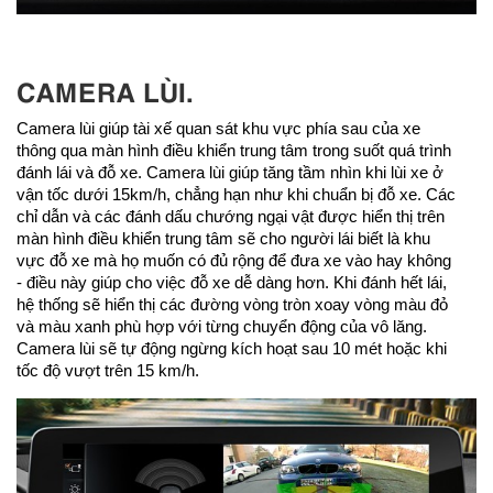
CAMERA LÙI.
Camera lùi giúp tài xế quan sát khu vực phía sau của xe
thông qua màn hình điều khiển trung tâm trong suốt quá trình
đánh lái và đỗ xe. Camera lùi giúp tăng tầm nhìn khi lùi xe ở
vận tốc dưới 15km/h, chẳng hạn như khi chuẩn bị đỗ xe. Các
chỉ dẫn và các đánh dấu chướng ngại vật được hiển thị trên
màn hình điều khiển trung tâm sẽ cho người lái biết là khu
vực đỗ xe mà họ muốn có đủ rộng để đưa xe vào hay không
- điều này giúp cho việc đỗ xe dễ dàng hơn. Khi đánh hết lái,
hệ thống sẽ hiển thị các đường vòng tròn xoay vòng màu đỏ
và màu xanh phù hợp với từng chuyển động của vô lăng.
Camera lùi sẽ tự động ngừng kích hoạt sau 10 mét hoặc khi
tốc độ vượt trên 15 km/h.