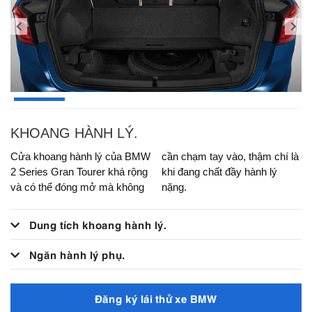
KHOANG HÀNH LÝ.
Cửa khoang hành lý của BMW
cần chạm tay vào, thậm chí là
2 Series Gran Tourer khá rộng
khi đang chất đầy hành lý
và có thể đóng mở mà không
nặng.
Dung tích khoang hành lý.
Ngăn hành lý phụ.
Đăng ký lái thử xe BMW