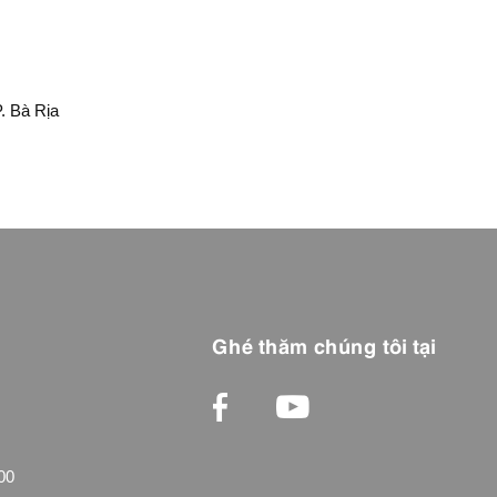
. Bà Rịa
Ghé thăm chúng tôi tại
00