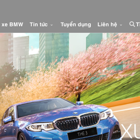
á xe BMW
Tin tức
Tuyển dụng
Liên hệ
T