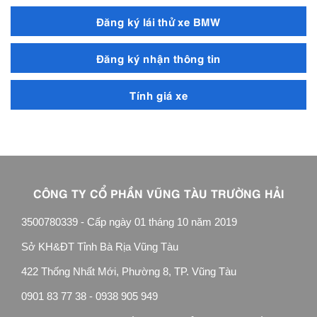
Đăng ký lái thử xe BMW
Đăng ký nhận thông tin
Tính giá xe
CÔNG TY CỔ PHẦN VŨNG TÀU TRƯỜNG HẢI
3500780339 - Cấp ngày 01 tháng 10 năm 2019
Sở KH&ĐT Tỉnh Bà Rịa Vũng Tàu
422 Thống Nhất Mới, Phường 8, TP. Vũng Tàu
0901 83 77 38 - 0938 905 949