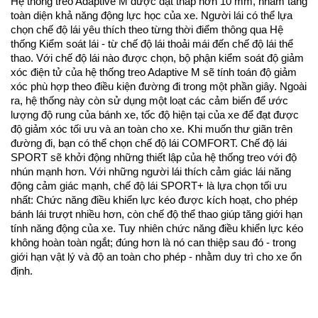
Hệ thống treo Adaptive M được đặt thấp hơn 10 mm, nhằm tăng
toàn diện khả năng động lực học của xe. Người lái có thể lựa
chọn chế độ lái yêu thích theo từng thời điểm thông qua Hệ
thống Kiểm soát lái - từ chế độ lái thoải mái đến chế độ lái thể
thao. Với chế độ lái nào được chọn, bộ phận kiểm soát độ giảm
xóc điện tử của hệ thống treo Adaptive M sẽ tính toán độ giảm
xóc phù hợp theo điều kiện đường đi trong một phần giây. Ngoài
ra, hệ thống này còn sử dụng một loạt các cảm biến để ước
lượng độ rung của bánh xe, tốc độ hiện tại của xe để đạt được
độ giảm xóc tối ưu và an toàn cho xe. Khi muốn thư giãn trên
đường đi, bạn có thể chọn chế độ lái COMFORT. Chế độ lái
SPORT sẽ khởi động những thiết lập của hệ thống treo với độ
nhún mạnh hơn. Với những người lái thích cảm giác lái năng
động cảm giác mạnh, chế độ lái SPORT+ là lựa chọn tối ưu
nhất: Chức năng điều khiển lực kéo được kích hoạt, cho phép
bánh lái trượt nhiều hơn, còn chế độ thể thao giúp tăng giới hạn
tính năng động của xe. Tuy nhiên chức năng điều khiển lực kéo
không hoàn toàn ngắt; đúng hơn là nó can thiệp sau đó - trong
giới hạn vật lý và độ an toàn cho phép - nhằm duy trì cho xe ổn
định.