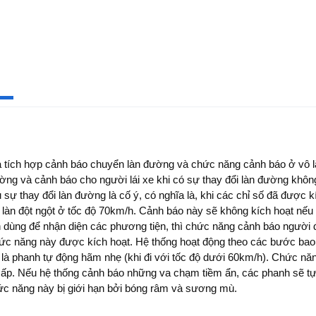
a tích hợp cảnh báo chuyển làn đường và chức năng cảnh báo ở vô 
ng và cảnh báo cho người lái xe khi có sự thay đổi làn đường không
 sự thay đổi làn đường là cố ý, có nghĩa là, khi các chỉ số đã đượ
làn đột ngột ở tốc độ 70km/h. Cảnh báo này sẽ không kích hoạt nếu n
 dùng để nhận diện các phương tiện, thì chức năng cảnh báo người 
ức năng này được kích hoạt. Hệ thống hoạt động theo các bước bao 
là phanh tự động hãm nhẹ (khi đi với tốc độ dưới 60km/h). Chức năn
ấp. Nếu hệ thống cảnh báo những va chạm tiềm ẩn, các phanh sẽ tự t
hức năng này bị giới hạn bởi bóng râm và sương mù.