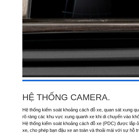
HỆ THỐNG CAMERA.
Hệ thống kiểm soát khoảng cách đỗ xe, quan sát xung qu
âm thanh. Camera quan sát xung quanh sẽ hiển thị trên mà
rõ ràng các khu vực xung quanh xe khi di chuyển vào kh
góc nhìn từ trên cao xuống. Hệ thống camera hai bên đ
Hệ thống kiểm soát khoảng cách đỗ xe (PDC) được lắp ở
khi tầm quan sát bị hạn chế tại các đường thoát. Camera ph
xe, cho phép bạn đậu xe an toàn và thoải mái với sự hỗ t