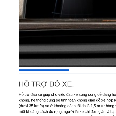
HỖ TRỢ ĐỖ XE.
Hỗ trợ đậu xe giúp cho việc đậu xe song song dễ dàng h
cũng hiển thị các thông tin hướng dẫn trên bảng điều khiển
không, hệ thống cũng sẽ tính toán không gian đỗ xe hợp l
Khi đậu xe mà không có hỗ trợ đậu xe, các cảm biến đậu 
(dưới 35 km/h) và ở khoảng cách tối đa là 1,5 m từ hàng xe đang đậu. 
chướng ngại vật sẽ được hiển thị trên màn hình điều khiển trung tâm. V
một khoảng cách đủ rộng, người lái xe chỉ đơn giản là bậ