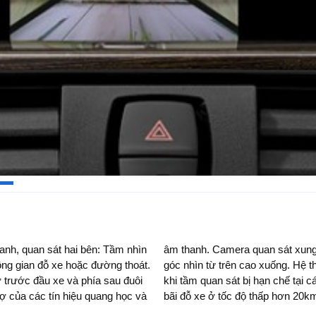
anh, quan sát hai bên: Tầm nhìn
n hình điều khiển trung tâm với
ông gian đỗ xe hoặc đường thoát.
ảm bảo tầm nhìn tốt hơn cho bạn
 trước đầu xe và phía sau đuôi
ía sau hỗ trợ khi bạn lùi xe vào
rợ của các tín hiệu quang học và
bãi đỗ xe ở tốc độ thấp hơn 20km