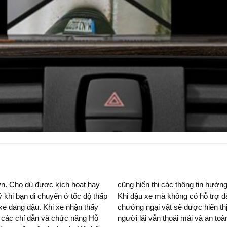
ơn. Cho dù được kích hoạt hay
, đi kèm với tín hiệu âm thanh.
ý khi bạn di chuyển ở tốc độ thấp
xe hai bên hông sẽ hỗ trợ và các
Khi xe nhận thấy
ới chức năng này,
t các chỉ dẫn và chức năng Hỗ
người lái vẫn thoải mái và an toà