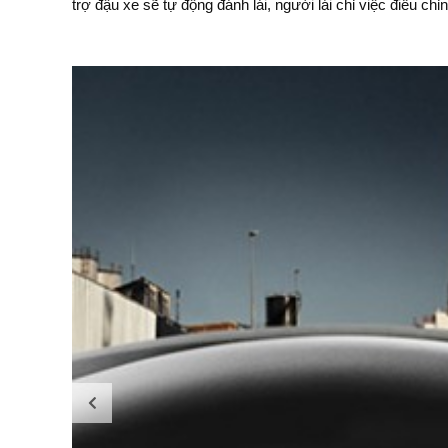
trợ đậu xe sẽ tự động đánh lái, người lái chỉ việc điều ch