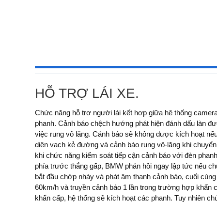
HỖ TRỢ LÁI XE.
Chức năng hỗ trợ người lái kết hợp giữa hệ thống camer
phanh. Cảnh báo chệch hướng phát hiện đánh dấu làn đườ
việc rung vô lăng. Cảnh báo sẽ không được kích hoạt nếu
diện vạch kẻ đường và cảnh báo rung vô-lăng khi chuyển 
khi chức năng kiểm soát tiếp cận cảnh báo với đèn phanh
phía trước thắng gấp, BMW phản hồi ngay lập tức nếu ch
bắt đầu chớp nháy và phát âm thanh cảnh báo, cuối cùng 
60km/h và truyền cảnh báo 1 lần trong trường hợp khẩn c
khẩn cấp, hệ thống sẽ kích hoạt các phanh. Tuy nhiên c